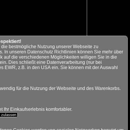
spektiert!
t die bestmögliche Nutzung unserer Webseite zu
s. In unseren Datenschutz Richtlinien können Sie mehr über
k auf die verschiedenen Möglichkeiten willigen Sie in die
n. Dies schließt eine Datenverarbeitung (nur bei
es EWR, z.B. in den USA ein. Sie können mit der Auswahl
€ 18,00
twendig für die Nutzung der Webseite und des Warenkorbs.
immer die selben Frachtkosten.
 Ihr Einkaufserlebnis komfortabler.
s zulassen