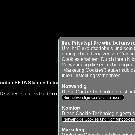
Ihre Privatsphäre wird bei uns re
Um Ihr Einkaufserlebnis und somi
ermöglichen, benutzen wir Cookie
Cookies erfahren. Durch Ihren Klic
Verwendung dieser Technologien ei
„Marketing Cookies“) außerhalb d
Ihre Einstellung vornehmen.
nnten EFTA Staaten betragen: € 35,00 - zzgl. Zollgebühren: 
Notwendig
Diese Cookie Technologien ist no
l Sie bestellen, es bleiben in die EFTA Staaten pro Bestellung 
Nur notwendige Cookies zulassen
Komfort
Diese Cookie Technologie gestaltet
Notwendige Cookies und Komfortcookie
Marketing