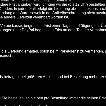
werden von uns schnellst möglich bearbeitet.
dere Frist angeben wird, bringen wir die (bis 12 Uhr) bestellten
nden. In jedem Fall erfolgt die Lieferung aber spätestens nac
endung der Ware, soweit in der Artikelbeschreibung nicht ausd
ne andere Lieferzeit vereinbart worden ist.
t Vorauskasse, beginnt die Frist einen Tag nach Tätigung der Ü
lungen über PayPal beginnt die Frist an dem Tag der Vornahm
 die Lieferung erhalten, sofort beim Paketdienst zu vermerken
nspruch.
 betragen, bei größeren Artikeln und bei Bestellung mehrerer 
l Sie bestellen, es bleiben pro Bestellung immer die selben Fra