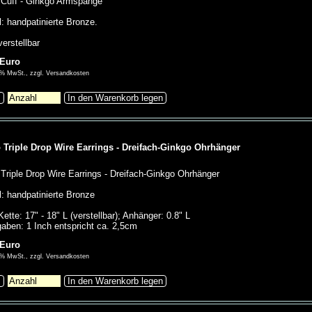
 Cuff - Ginkgo Armspange
l: handpatinierte Bronze.
erstellbar
 Euro
00% MwSt., zzgl. Versandkosten
s
In den Warenkorb legen
 Triple Drop Wire Earrings - Dreifach-Ginkgo Ohrhänger
Triple Drop Wire Earrings - Dreifach-Ginkgo Ohrhänger
l: handpatinierte Bronze
ette: 17" - 18" L (verstellbar); Anhänger: 0.8" L
aben: 1 Inch entspricht ca. 2,5cm
 Euro
00% MwSt., zzgl. Versandkosten
s
In den Warenkorb legen