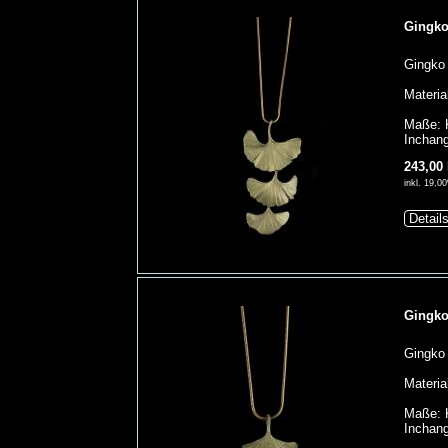
Gingko
Gingko 
Materia
Maße: K
Inchang
243,00
inkl. 19,
Detail
Gingko
Gingko 
Materia
Maße: K
Inchang