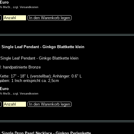
 Euro
00% MwSt., zzgl. Versandkosten
s
In den Warenkorb legen
 Single Leaf Pendant - Ginkgo Blattkette klein
Single Leaf Pendant - Ginkgo Blattkette klein
l: handpatinierte Bronze
ette: 17" - 18" L (verstellbar); Anhänger: 0.6" L
aben: 1 Inch entspricht ca. 2,5cm
 Euro
00% MwSt., zzgl. Versandkosten
s
In den Warenkorb legen
 Single Drop Pearl Necklace - Ginkgo Perlenkette