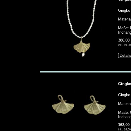
Gingko 
Materia
Maße: K
Inchang
386,00
inkl. 19,
Detail
Gingko
Gingko 
Materia
Maße: 0
Inchang
162,00
inkl. 19,