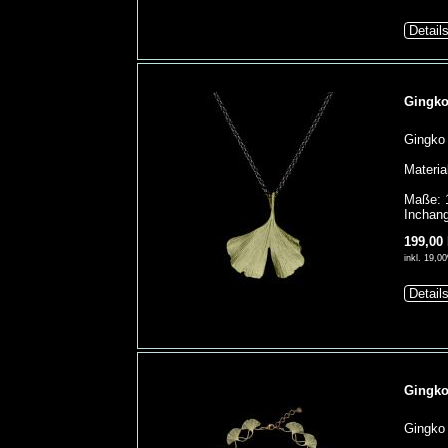
Detail
Gingko
Gingko 
Materia
Maße: 1
Inchang
199,00
inkl. 19,
Detail
Gingko
Gingko 