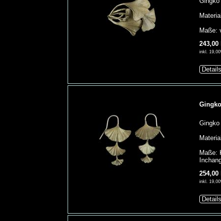
Gingko
Materia
Maße: v
243,00
inkl. 19,
Detail
Gingko
Gingko 
Materia
Maße: K
Inchang
254,00
inkl. 19,
Detail