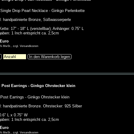
Single Drop Pearl Necklace - Ginkgo Perlenkette
l: handpatinierte Bronze, Süßwasserperle
ette: 17" - 18" L (verstellbar); Anhänger: 0.75" L
aben: 1 Inch entspricht ca. 2,5cm
 Euro
00% MwSt., zzgl. Versandkosten
s
In den Warenkorb legen
 Post Earrings - Ginkgo Ohrstecker klein
Post Earrings - Ginkgo Ohrstecker klein
l: handpatinierte Bronze. Ohrstecker: 925 Silber
.6" L x 0.75" W
aben: 1 Inch entspricht ca. 2,5cm
 Euro
00% MwSt., zzgl. Versandkosten