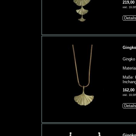
219,00
inkl. 19,
Detail
Gingko
Gingko 
Materia
Maße: K
Inchang
162,00
inkl. 19,
Detail
Gingko