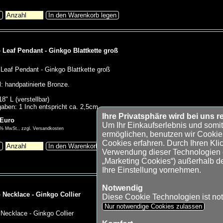
s
In den Warenkorb legen
 Leaf Pendant - Ginkgo Blattkette groß
Leaf Pendant - Ginkgo Blattkette groß
l: handpatinierte Bronze.
8" L (verstellbar)
aben: 1 Inch entspricht ca. 2,5cm
Ihre Privatsphäre wird bei uns re
 Euro
Um Ihr Einkaufserlebnis und somi
00% MwSt., zzgl. Versandkosten
ermöglichen, benutzen wir Cookie
Cookies erfahren. Durch Ihren Klic
s
In den Warenkorb legen
Verwendung dieser Technologien ei
„Marketing Cookies“) außerhalb d
Ihre Einstellung vornehmen.
Notwendig
 Necklace - Ginkgo Collier
Diese Cookie Technologien ist no
Nur notwendige Cookies zulassen
Necklace - Ginkgo Collier