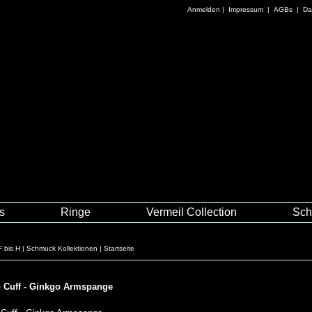
Anmelden
|
Impressum
|
AGBs
|
Da
es
Ringe
Vermeil Collection
Sch
F bis H
|
Schmuck Kollektionen
|
Startseite
 Cuff - Ginkgo Armspange