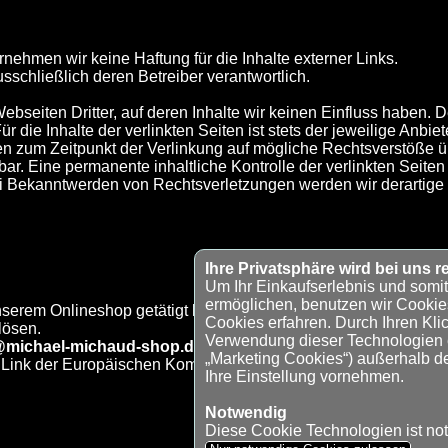
bernehmen wir keine Haftung für die Inhalte externer Links.
usschließlich deren Betreiber verantwortlich.
ebseiten Dritter, auf deren Inhalte wir keinen Einfluss haben. 
die Inhalte der verlinkten Seiten ist stets der jeweilige Anbiet
den zum Zeitpunkt der Verlinkung auf mögliche Rechtsverstöße ü
ar. Eine permanente inhaltliche Kontrolle der verlinkten Seite
ei Bekanntwerden von Rechtsverletzungen werden wir derartige
Ihre Privatsphäre wird bei uns re
Um Ihr Einkaufserlebnis und somi
ermöglichen, benutzen wir Cookie
nserem Onlineshop getätigt haben, können Sie uns direkt konta
Cookies erfahren. Durch Ihren Klic
lösen.
Verwendung dieser Technologien ei
@michael-michaud-shop.de
„Marketing Cookies“) außerhalb d
 Link der Europäischen Kommission anklicken um eine außerger
Ihre Einstellung vornehmen.
Notwendig
Diese Cookie Technologien ist no