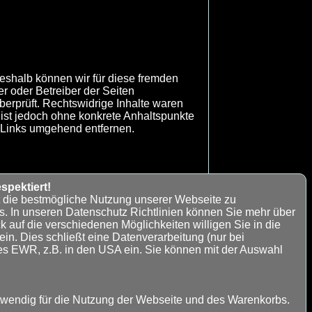
Deshalb können wir für diese fremden
er oder Betreiber der Seiten
berprüft. Rechtswidrige Inhalte waren
n ist jedoch ohne konkrete Anhaltspunkte
 Links umgehend entfernen.
spektiert!
t die bestmögliche Nutzung unserer Webseite zu
s. In unseren Datenschutz Richtlinien können Sie mehr über
ktieren, wir werden versuchen das
k auf die verschiedenen Möglichkeiten willigen Sie in die
n. Dies schließt eine Datenverarbeitung (nur bei
es EWR, z.B. in den USA ein. Sie können mit der Auswahl
ichtliche Einigung zu erreichen.
twendig für die Nutzung der Webseite und des Warenkorbs.