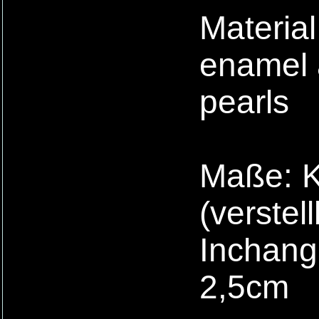
Material
enamel 
pearls
Maße: Ke
(verstel
Inchanga
2,5cm