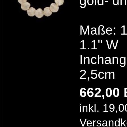
gold- un
Maße: 18
1.1" W
Inchanga
2,5cm
662,00 
inkl. 19,
Versandk