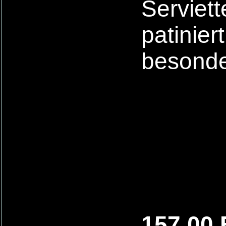
Serviet
patinier
besonde
157,00 