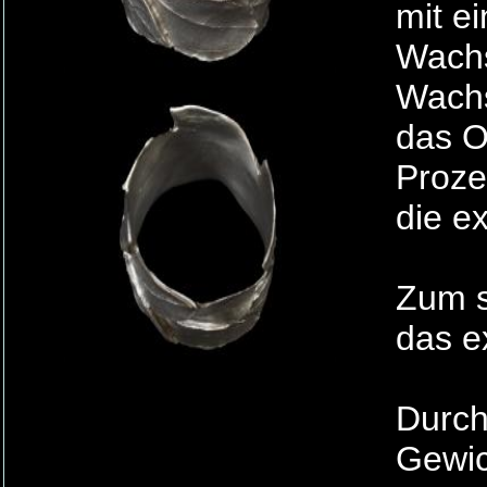
mit e
Wachs
Wachs
das O
Proze
die e
Zum s
das e
Durch
Gewic