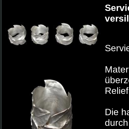
Servi
versi
Servi
Mater
überz
Relie
Die h
durch