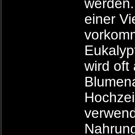
werden.
einer V
vorkommt
Eukalypt
wird oft
Blumena
Hochzei
verwende
Nahrung