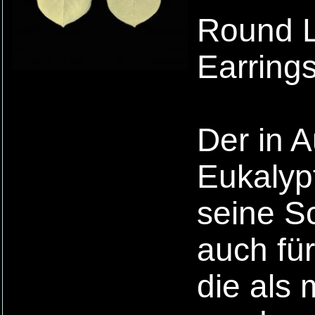
Round L
Earring
Der in 
Eukalypt
seine S
auch für
die als