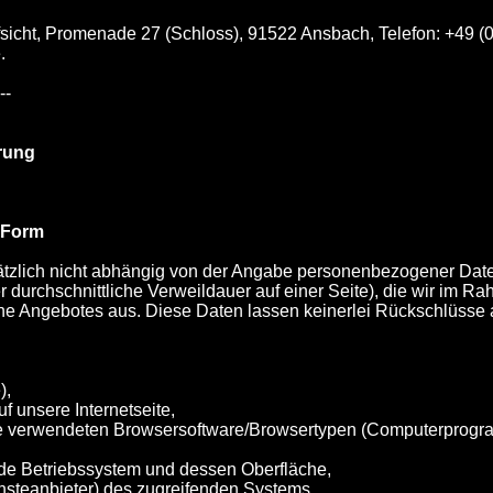
icht, Promenade 27 (Schloss), 91522 Ansbach, Telefon: +49 (0)
.
---
rung
r Form
ätzlich nicht abhängig von der Angabe personenbezogener Da
r durchschnittliche Verweildauer auf einer Seite), die wir im 
ne Angebotes aus. Diese Daten lassen keinerlei Rückschlüsse 
),
f unsere Internetseite,
tseite verwendeten Browsersoftware/Browsertypen (Computerprog
nde Betriebssystem und dessen Oberfläche,
iensteanbieter) des zugreifenden Systems,