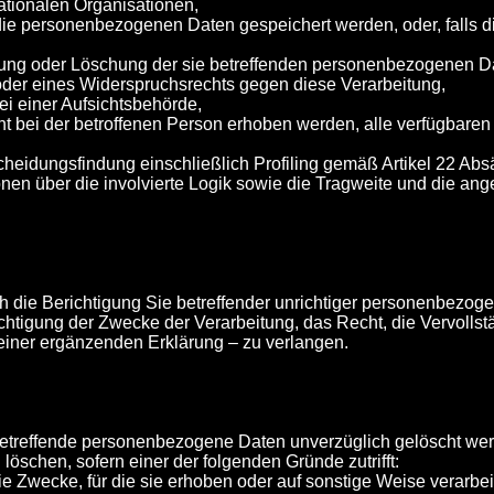
nationalen Organisationen,
 die personenbezogenen Daten gespeichert werden, oder, falls dies
igung oder Löschung der sie betreffenden personenbezogenen D
oder eines Widerspruchsrechts gegen diese Verarbeitung,
i einer Aufsichtsbehörde,
 bei der betroffenen Person erhoben werden, alle verfügbaren 
scheidungsfindung einschließlich Profiling gemäß Artikel 22 A
onen über die involvierte Logik sowie die Tragweite und die an
h die Berichtigung Sie betreffender unrichtiger personenbezog
chtigung der Zwecke der Verarbeitung, das Recht, die Vervollst
einer ergänzenden Erklärung – zu verlangen.
treffende personenbezogene Daten unverzüglich gelöscht werden
schen, sofern einer der folgenden Gründe zutrifft:
e Zwecke, für die sie erhoben oder auf sonstige Weise verarbei