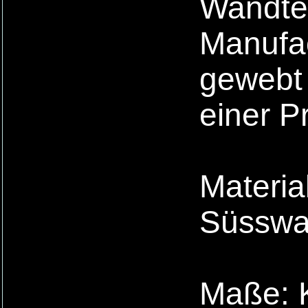
Wandte
Manufa
gewebt 
einer P
Materia
Süsswa
Maße: K