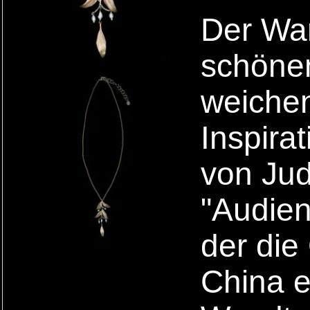
Der Wa
schönen
weichen
Inspira
von Ju
"Audien
der die
China e