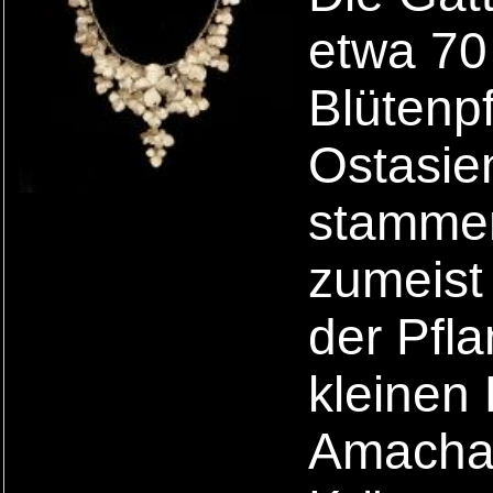
etwa 70
Blütenp
Ostasie
stammen
zumeist
der Pfl
kleinen
Amacha (