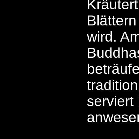
Kräuter
Blätter
wird. Am
Buddhas
beträuf
traditio
servier
anwese