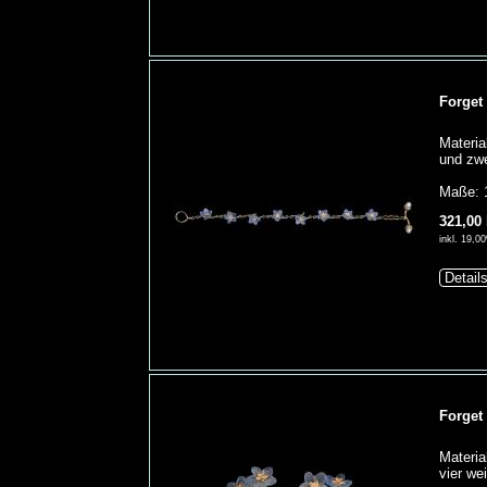
Forget
Materia
und zwe
Maße: 
321,00
inkl. 19,
Detail
Forget
Materia
vier we