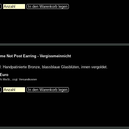
s
In den Warenkorb legen
 me Not Post Earring - Vergissmeinnicht
l: Handpatinierte Bronze, blassblaue Glasblüten, innen vergoldet.
 Euro
00% MwSt., zzgl. Versandkosten
s
In den Warenkorb legen