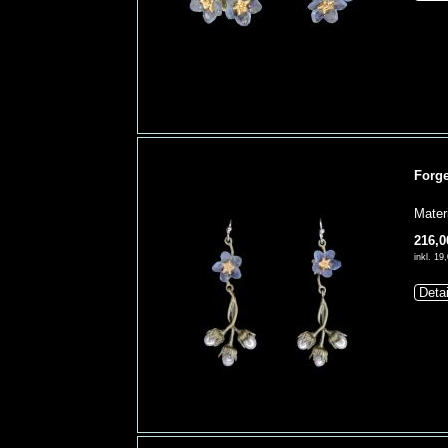
Forge
Mater
216,0
inkl. 1
Deta