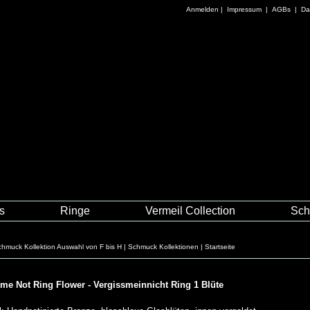
Anmelden
|
Impressum
|
AGBs
|
Da
es
Ringe
Vermeil Collection
Sch
chmuck Kollektion Auswahl von F bis H
|
Schmuck Kollektionen
|
Startseite
 me Not Ring Flower - Vergissmeinnicht Ring 1 Blüte