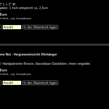
2" L x 2" W
aben: 1 Inch entspricht ca. 2,5cm
 Euro
00% MwSt., zzgl. Versandkosten
s
In den Warenkorb legen
 me Not - Vergissmeinnicht Ohrhänger
l: Handpatinierte Bronze, blassblaue Glasblüten, innen vergoldet.
 Euro
00% MwSt., zzgl. Versandkosten
s
In den Warenkorb legen