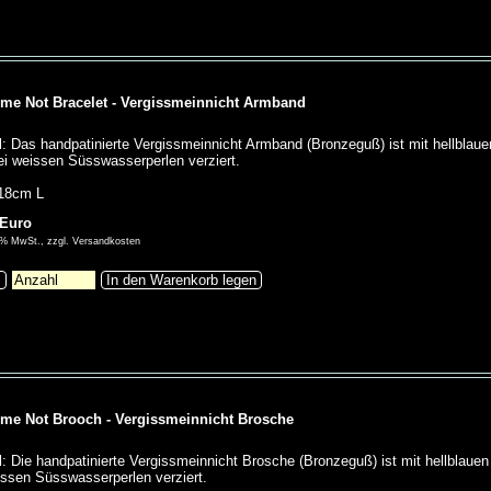
 me Not Bracelet - Vergissmeinnicht Armband
l: Das handpatinierte Vergissmeinnicht Armband (Bronzeguß) ist mit hellblau
i weissen Süsswasserperlen verziert.
18cm L
 Euro
00% MwSt., zzgl. Versandkosten
s
In den Warenkorb legen
 me Not Brooch - Vergissmeinnicht Brosche
l: Die handpatinierte Vergissmeinnicht Brosche (Bronzeguß) ist mit hellblaue
issen Süsswasserperlen verziert.