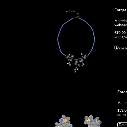
Forget
Materia
weissen
670,00
inkl. 19,
Detail
Forge
Mater
159,0
inkl. 1
Deta