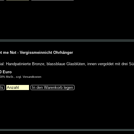
t me Not - Vergissmeinnicht Ohrhänger
ial: Handpatinierte Bronze, blassblaue Glasblüten, innen vergoldet mit drei S
0 Euro
9,00% MwSt., zzgl. Versandkosten
ils
In den Warenkorb legen