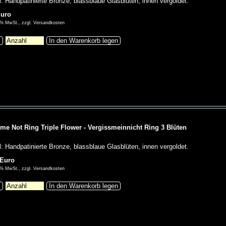
l: Handpatinierte Bronze, blassblaue Glasblüten, innen vergoldet.
Euro
00% MwSt., zzgl. Versandkosten
s
In den Warenkorb legen
 me Not Ring Triple Flower - Vergissmeinnicht Ring 3 Blüten
l: Handpatinierte Bronze, blassblaue Glasblüten, innen vergoldet.
 Euro
00% MwSt., zzgl. Versandkosten
s
In den Warenkorb legen