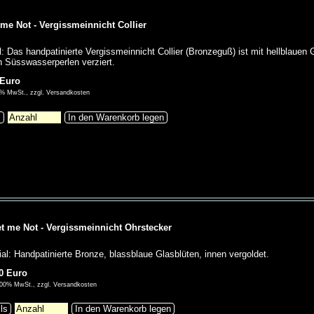
 me Not - Vergissmeinnicht Collier
l: Das handpatinierte Vergissmeinnicht Collier (Bronzeguß) ist mit hellblaue
 Süsswasserperlen verziert.
 Euro
00% MwSt., zzgl. Versandkosten
s
In den Warenkorb legen
t me Not - Vergissmeinnicht Ohrstecker
ial: Handpatinierte Bronze, blassblaue Glasblüten, innen vergoldet.
0 Euro
9,00% MwSt., zzgl. Versandkosten
ils
In den Warenkorb legen