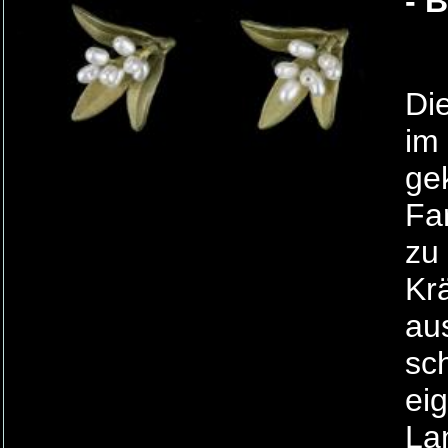
- 
Di
im
gek
Far
zu
Kr
au
sc
eig
La