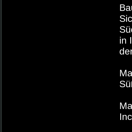
Ba
Si
Süd
in 
de
Mat
Sü
Ma
In