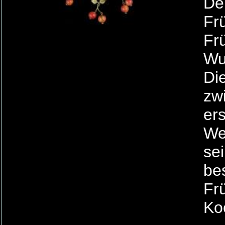
De
Fr
Fr
Wu
Di
zw
er
We
se
be
Fr
Ko