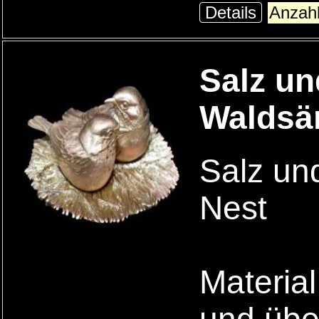
Details
Salz un
Waldsä
Salz un
Nest
Material