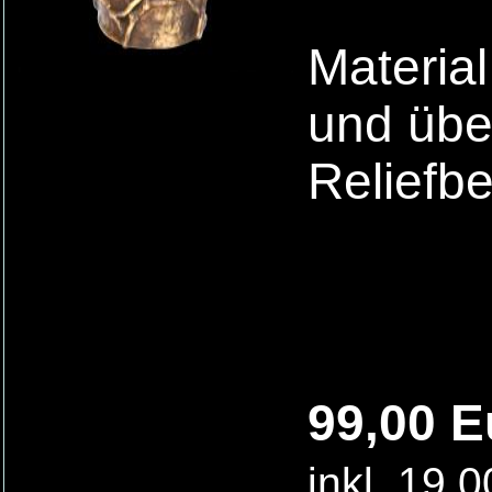
Material
und übe
Reliefb
99,00 E
inkl. 19,