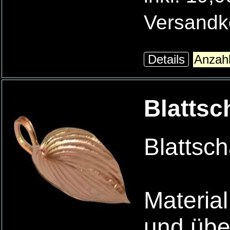
Versandk
Details
Blattsc
Blattsch
Material
und übe