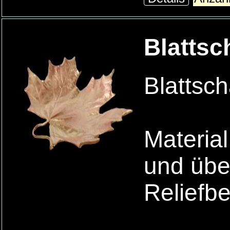
Blattsc
Blattsch
Material
und übe
Reliefb