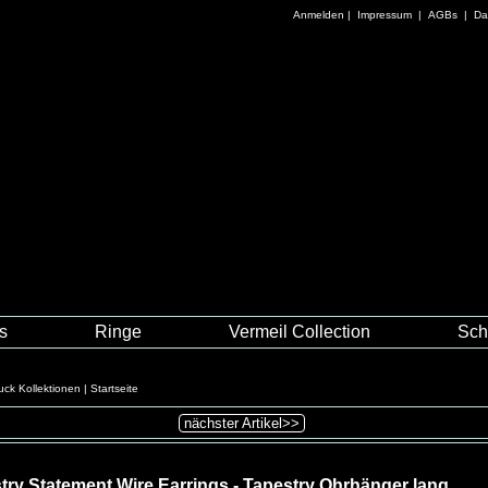
Anmelden
|
Impressum
|
AGBs
|
Da
es
Ringe
Vermeil Collection
Sch
ck Kollektionen
|
Startseite
nächster Artikel>>
try Statement Wire Earrings - Tapestry Ohrhänger lang