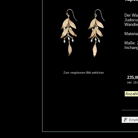
Der Wan
Judocus
Wandtep
Materia
Maße: 
Inchang
Zum vergrössern Bild anklicken
235,0
inkl. 1