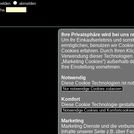
elden
abmelden
Ihre Privatsphäre wird bei uns re
Alle Marken-, Produkt- und Herstellern
Um Ihr Einkaufserlebnis und somi
ermöglichen, benutzen wir Cookie
Cookies erfahren. Durch Ihren Klic
Verwendung dieser Technologien ei
„Marketing Cookies“) außerhalb d
Ihre Einstellung vornehmen.
Notwendig
Diese Cookie Technologien ist no
Nur notwendige Cookies zulassen
Komfort
Diese Cookie Technologie gestaltet
Notwendige Cookies und Komfortcookie
Marketing
Marketing Dienste und die verbu
Inhalte unserer Seite z.B. über Fa