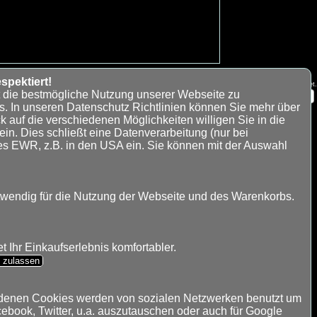
spektiert!
amen sind Eigentum der jeweiligen Rechteinhaber und werden nur zur besseren Kenntlichmachung verwendet.
t die bestmögliche Nutzung unserer Webseite zu
s. In unseren Datenschutz Richtlinien können Sie mehr über
k auf die verschiedenen Möglichkeiten willigen Sie in die
n. Dies schließt eine Datenverarbeitung (nur bei
es EWR, z.B. in den USA ein. Sie können mit der Auswahl
twendig für die Nutzung der Webseite und des Warenkorbs.
 Ihr Einkaufserlebnis komfortabler.
s zulassen
ndenen Cookies werden von sozialen Netzwerken benutzt um
cebook, Twitter, u.a. auszutauschen oder auch für Google