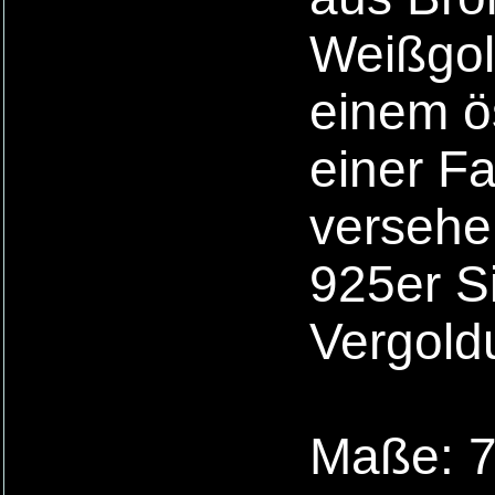
Weißgold
einem ös
einer F
versehe
925er Si
Vergold
Maße: 7