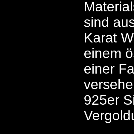
Materia
sind au
Karat We
einem ös
einer F
versehe
925er Si
Vergold