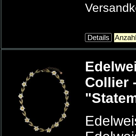
Versandk
Details
Edelwe
Collier 
"State
Edelweis