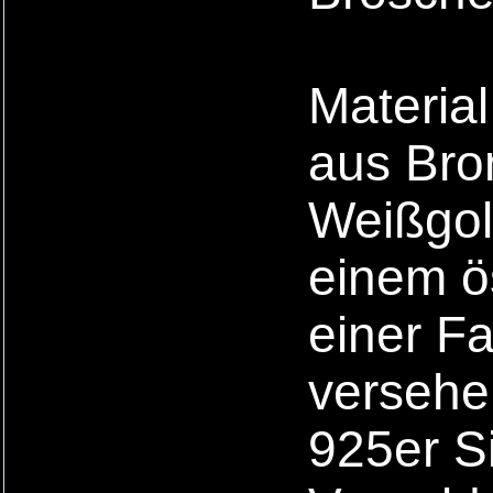
Material
aus Bro
Weißgold
einem ös
einer F
versehe
925er Si