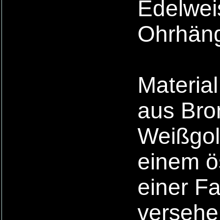
Edelwei
Ohrhäng
Material
aus Bro
Weißgold
einem ös
einer F
versehe