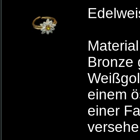
Edelwei
Material
Bronze 
Weißgold
einem ös
einer F
versehe