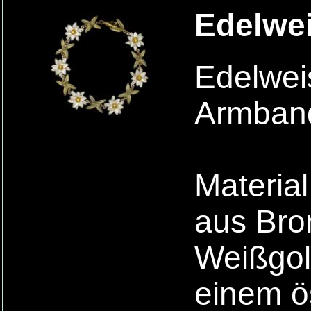
Edelwe
Edelwei
Armban
Materia
aus Bro
Weißgold
einem ös