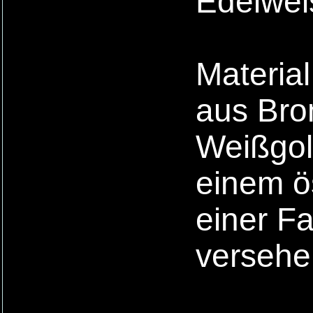
Edelweis
Material
aus Bro
Weißgold
einem ös
einer F
versehe