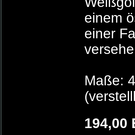
Weißgold
einem ös
einer F
versehe
Maße: 4
(verstel
194,00 