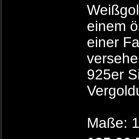
Weißgold
einem ös
einer F
versehe
925er Si
Vergold
Maße: 1