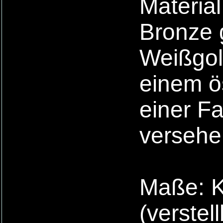
Material
Bronze 
Weißgold
einem ös
einer F
versehe
Maße: K
(verstel