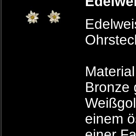
Edelwei
Edelwei
Ohrsteck
Material
Bronze 
Weißgold
einem ös
einer F