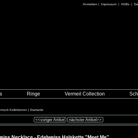
Anmelden
|
Impressum
|
AGBs
|
Da
es
Ringe
Vermeil Collection
Sch
hmuck Kollektionen
|
Startseite
<<voriger Artikel
nächster Artikel>>
eiss Necklace - Edelweiss Halskette "Meet Me"