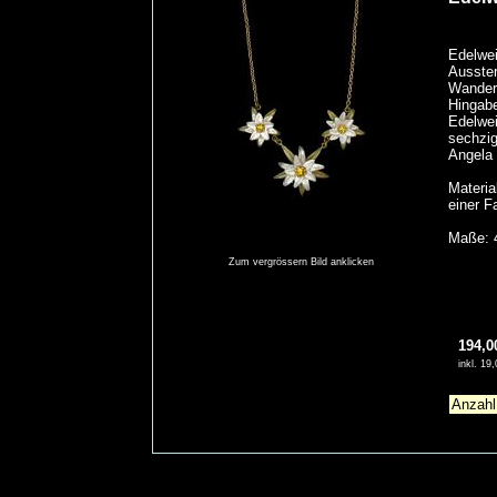
Edelwei
Ausste
Wanderu
Hingabe
Edelwei
sechzig
Angela 
Materia
einer F
Maße: 4
Zum vergrössern Bild anklicken
194,0
inkl. 1