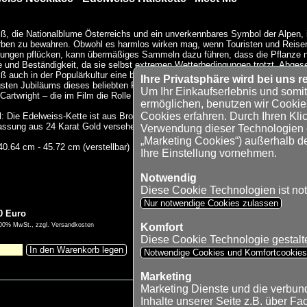
ß, die Nationalblume Österreichs und ein unverkennbares Symbol der Alpen, 
rben zu bewahren. Obwohl es harmlos wirken mag, wenn Touristen und Reise
ngen pflücken, kann übermäßiges Sammeln dazu führen, dass die Pflanze ni
 und Beständigkeit, da sie selbst extremen Wetterbedingungen trotzt. Abges
ß auch in der Populärkultur eine bedeutende Rolle, vor allem durch den Film
Ihre Privatsphäre wird bei uns re
sten Jubiläums dieses beliebten Films empfindet Michael es als eine beson
Um Ihr Einkaufserlebnis und somi
Cartwright – die im Film die Rolle der Brigitta von Trapp spielte – an dieser e
ermöglichen, benutzen wir Cookie
Cookies erfahren. Durch Ihren Klic
l: Die Edelweiss-Kette ist aus Bronze gegossen, mit 22 Karat Weißgold-Blatt v
assung aus 24 Karat Gold versehen.
Verwendung dieser Technologien ei
„Marketing Cookies“) außerhalb d
0.64 cm - 45.72 cm (verstellbar)
Ihre Einstellung vornehmen.
Notwendig
Diese Cookie Technologien ist no
Nur notwendige Cookies zulassen
0 Euro
9,00% MwSt., zzgl. Versandkosten
Komfort
Diese Cookie Technologie gestaltet
In den Warenkorb legen
Notwendige Cookies und Komfortcookie
Marketing
Marketing Dienste und die verbu
Inhalte unserer Seite z.B. über Fa
Alle Marken-, Produkt- und Herstellern