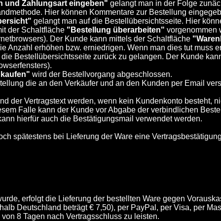
n und Zahlungsart eingeben"
gelangt man in der Folge zunäc
sandmethode. Hier können Kommentare zur Bestellung eingegeb
bersicht"
gelangt man auf die Bestellübersichtsseite. Hier könn
t der Schaltfläche
"Bestellung überarbeiten"
vorgenommen wer
rnetbrowsers). Der Kunde kann mittels der Schaltfläche
"Waren
ie Anzahl erhöhen bzw. erniedrigen. Wenn man dies tut muss er
 die Bestellübersichtsseite zurück zu gelangen. Der Kunde kann
owserfensters).
 kaufen"
wird der Bestellvorgang abgeschlossen.
stellung die an den Verkäufer und an den Kunden per Email ver
d der Vertragstext werden, wenn kein Kundenkonto besteht, nic
iesem Falle kann der Kunde vor Abgabe der verbindlichen Best
h kann hierfür auch die Bestätigungsmail verwendet werden.
och spätestens bei Lieferung der Ware eine Vertragsbestätigun
wurde, erfolgt die Lieferung der bestellten Ware gegen Vorausk
b Deutschland beträgt € 7,50), per PayPal, per Visa, per Mas
 von 8 Tagen nach Vertragsschluss zu leisten.