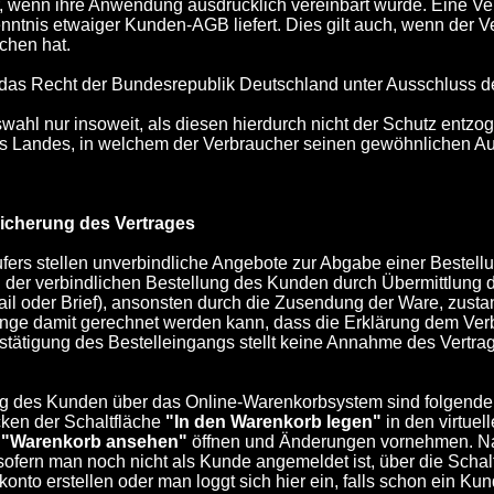
wenn ihre Anwendung ausdrücklich vereinbart wurde. Eine Vere
nntnis etwaiger Kunden-AGB liefert. Dies gilt auch, wenn der
ochen hat.
lt das Recht der Bundesrepublik Deutschland unter Ausschluss 
ahl nur insoweit, als diesen hierdurch nicht der Schutz entzo
Landes, in welchem der Verbraucher seinen gewöhnlichen Aufe
icherung des Vertrages
ers stellen unverbindliche Angebote zur Abgabe einer Bestellu
der verbindlichen Bestellung des Kunden durch Übermittlung d
ail oder Brief), ansonsten durch die Zusendung der Ware, zustand
ge damit gerechnet werden kann, dass die Erklärung dem Ver
tätigung des Bestelleingangs stellt keine Annahme des Vertrag
ng des Kunden über das Online-Warenkorbsystem sind folgende S
cken der Schaltfläche
"In den Warenkorb legen"
in den virtue
e
"Warenkorb ansehen"
öffnen und Änderungen vornehmen. Na
sofern man noch nicht als Kunde angemeldet ist, über die Schal
to erstellen oder man loggt sich hier ein, falls schon ein Kun