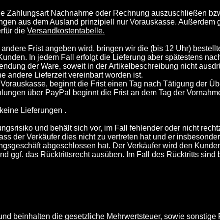
, die Zahlungsart Nachnahme oder Rechnung auszuschließen bzw
ungen aus dem Ausland prinzipiell nur Vorauskasse. Außerdem 
rfür die
Versandkostentabelle.
 andere Frist angeben wird, bringen wir die (bis 12 Uhr) bestell
nden. In jedem Fall erfolgt die Lieferung aber spätestens nac
endung der Ware, soweit in der Artikelbeschreibung nicht ausd
ne andere Lieferzeit vereinbart worden ist.
t Vorauskasse, beginnt die Frist einen Tag nach Tätigung der Ü
lungen über PayPal beginnt die Frist an dem Tag der Vornahm
keine Lieferungen .
gsrisiko und behält sich vor, im Fall fehlender oder nicht recht
 dass der Verkäufer dies nicht zu vertreten hat und er insbesonde
ngsgeschäft abgeschlossen hat. Der Verkäufer wird den Kunden
nd ggf. das Rücktrittsrecht ausüben. Im Fall des Rücktritts sin
 und beinhalten die gesetzliche Mehrwertsteuer, sowie sonstige