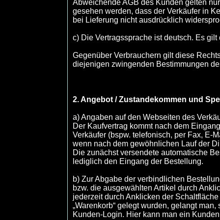
Abweichende AGB des Kunden gelten nur, 
gesehen werden, dass der Verkäufer in Ke
bei Lieferung nicht ausdrücklich widerspr
c) Die Vertragssprache ist deutsch. Es gi
Gegenüber Verbrauchern gilt diese Rechtsw
diejenigen zwingenden Bestimmungen des 
2. Angebot / Zustandekommen und Spe
a) Angaben auf den Webseiten des Verkäuf
Der Kaufvertrag kommt nach dem Eingang 
Verkäufer (bspw. telefonisch, per Fax, E-M
wenn nach dem gewöhnlichen Lauf der Din
Die zunächst versendete automatische Bes
lediglich den Eingang der Bestellung.
b) Zur Abgabe der verbindlichen Bestellu
bzw. die ausgewählten Artikel durch Ankli
jederzeit durch Anklicken der Schaltfläch
„Warenkorb“ gelegt wurden, gelangt man, 
Kunden-Login. Hier kann man ein Kundenkon