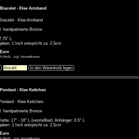
 Bracelet - Klee Armband
Bracelet - Klee Armband
l: handpatinierte Bronze
7,75" L
aben: 1 Inch entspricht ca. 2,5cm
 Euro
00% MwSt., zzgl. Versandkosten
s
In den Warenkorb legen
 Pendant - Klee Kettchen
Pendant - Klee Kettchen
l: handpatinierte Bronze
ette: 17" - 18" L (verstellbar); Anhänger: 0.5" L
aben: 1 Inch entspricht ca. 2,5cm
 Euro
00% MwSt., zzgl. Versandkosten