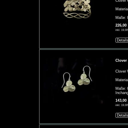
Clover 
Materia
Maße: I
226,00
inkl. 19,
Detail
Clover
Clover 
Materia
Maße: 
Inchang
143,00
inkl. 19,
Detail