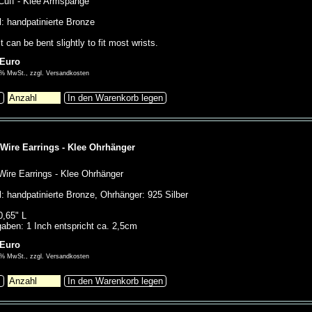
Cuff - Klee Armspange
l: handpatinierte Bronze
t can be bent slightly to fit most wrists.
 Euro
00% MwSt., zzgl. Versandkosten
s
In den Warenkorb legen
 Wire Earrings - Klee Ohrhänger
Wire Earrings - Klee Ohrhänger
l: handpatinierte Bronze, Ohrhänger: 925 Silber
0,65" L
aben: 1 Inch entspricht ca. 2,5cm
 Euro
00% MwSt., zzgl. Versandkosten
s
In den Warenkorb legen