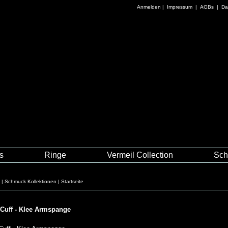
Anmelden
|
Impressum
|
AGBs
|
Da
es
Ringe
Vermeil Collection
Sch
E
|
Schmuck Kollektionen
|
Startseite
 Cuff - Klee Armspange