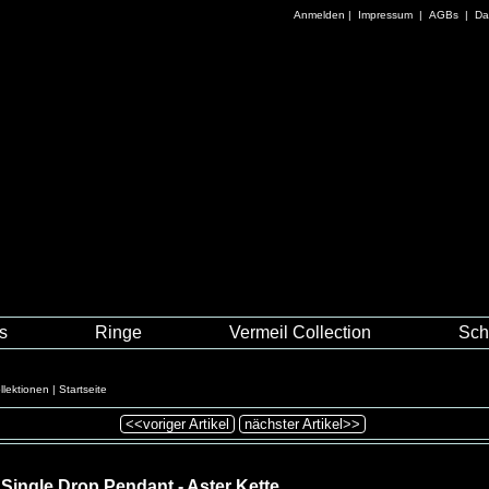
Anmelden
|
Impressum
|
AGBs
|
Da
es
Ringe
Vermeil Collection
Sch
lektionen
|
Startseite
<<voriger Artikel
nächster Artikel>>
 Single Drop Pendant - Aster Kette