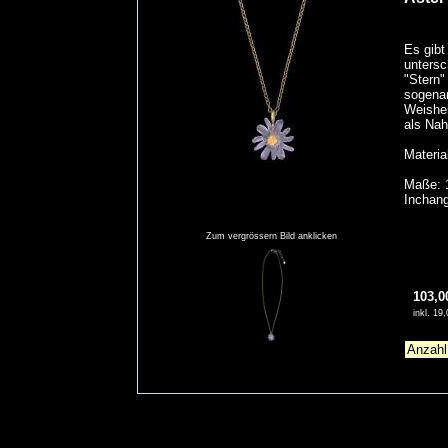
Es gibt
untersc
"Stern"
sogenan
Weishei
als Nah
Materia
Maße: 1
Inchang
Zum vergrössern Bild anklicken
103,0
inkl. 1