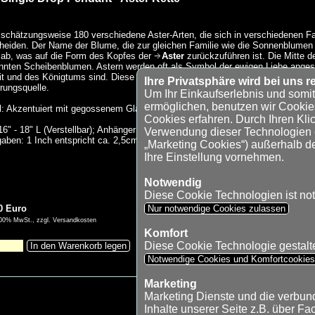
 schätzungsweise 180 verschiedene Aster-Arten, die sich in verschiedenen F
heiden. Der Name der Blume, die zur gleichen Familie wie die Sonnenblumen g
 ab, was auf die Form des Kopfes der
Aster
zurückzuführen ist. Die Mitte d
nten Scheibenblumen. Astern werden oft als Symbol der ewigen Liebe anges
t und des Königtums sind. Diese Blumen sind nicht nur schön und vielfältig
Ihre Privatsphäre wird bei uns re
rungsquelle.
Um Ihr Einkaufserlebnis und somi
ermöglichen, benutzen wir Cookie
l: Akzentuiert mit gegossenem Glas und einer 24-karätigen Vergoldung
Cookies erfahren. Durch Ihren Klic
6" - 18" L (Verstellbar); Anhänger: 0.76" L
Verwendung dieser Technologien ei
aben: 1 Inch entspricht ca. 2,5cm
„Marketing Cookies“) außerhalb d
Ihre Einstellung vornehmen.
Notwendig
Diese Cookie Technologien ist no
0 Euro
Nur notwendige Cookies zulassen
9,00% MwSt., zzgl. Versandkosten
Komfort
Diese Cookie Technologie gestaltet
In den Warenkorb legen
Notwendige Cookies und Komfortcookie
Marketing
Marketing Dienste und die verbu
Alle Marken-, Produkt- und Herstellern
Inhalte unserer Seite z.B. über Fa