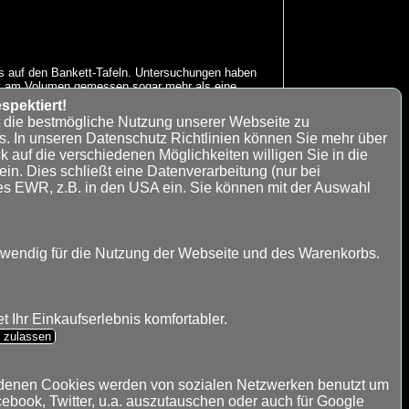
ms auf den Bankett-Tafeln. Untersuchungen haben
thält am Volumen gemessen sogar mehr als eine
verbreitete und am häufigsten genutzte Kraut in
spektiert!
en Wirkung auf fertigen Gerichten geschätzt.
t die bestmögliche Nutzung unserer Webseite zu
s. In unseren Datenschutz Richtlinien können Sie mehr über
k auf die verschiedenen Möglichkeiten willigen Sie in die
n. Dies schließt eine Datenverarbeitung (nur bei
es EWR, z.B. in den USA ein. Sie können mit der Auswahl
twendig für die Nutzung der Webseite und des Warenkorbs.
Lieferbar
 Ihr Einkaufserlebnis komfortabler.
s zulassen
ndenen Cookies werden von sozialen Netzwerken benutzt um
cebook, Twitter, u.a. auszutauschen oder auch für Google