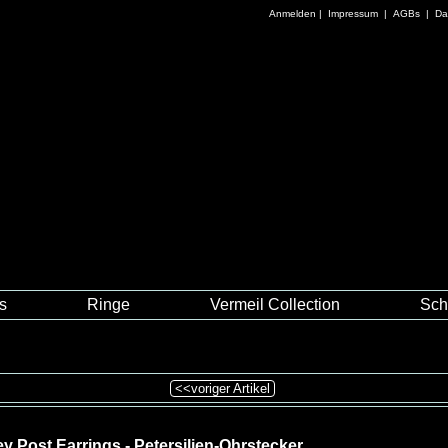
Anmelden
|
Impressum
|
AGBs
|
Da
es
Ringe
Vermeil Collection
Sch
<<voriger Artikel
ey Post Earrings - Petersilien-Ohrstecker