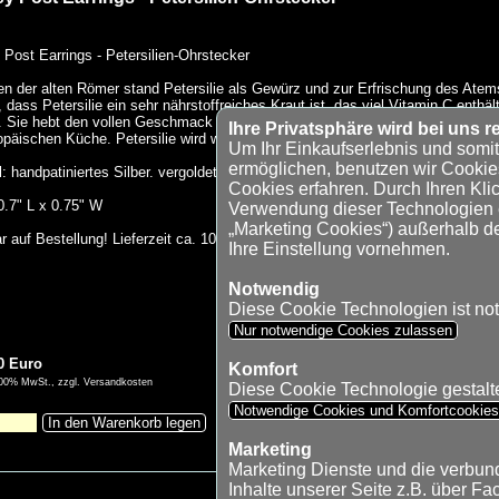
 Post Earrings - Petersilien-Ohrstecker
en der alten Römer stand Petersilie als Gewürz und zur Erfrischung des Ate
, dass Petersilie ein sehr nährstoffreiches Kraut ist, das viel Vitamin C en
 Sie hebt den vollen Geschmack einer Speise hervor und ist das am meisten 
Ihre Privatsphäre wird bei uns re
opäischen Küche. Petersilie wird wegen ihres Geschmacks und ihrer dekorativ
Um Ihr Einkaufserlebnis und somi
ermöglichen, benutzen wir Cookie
l: handpatiniertes Silber. vergoldet 24 kt. - matt
Cookies erfahren. Durch Ihren Klic
.7" L x 0.75" W
Verwendung dieser Technologien ei
„Marketing Cookies“) außerhalb d
ar auf Bestellung! Lieferzeit ca. 10 - 14 Tage.
Ihre Einstellung vornehmen.
Notwendig
Diese Cookie Technologien ist no
Nur notwendige Cookies zulassen
0 Euro
Komfort
9,00% MwSt., zzgl. Versandkosten
Diese Cookie Technologie gestaltet
Notwendige Cookies und Komfortcookie
In den Warenkorb legen
Marketing
Marketing Dienste und die verbu
Inhalte unserer Seite z.B. über Fa