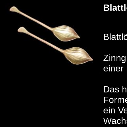
Blatt
Blattl
Zinng
einer
Das h
Forme
ein V
Wachs