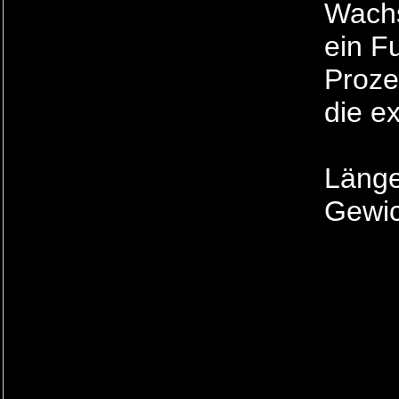
Wachs
ein F
Proze
die e
Länge
Gewic