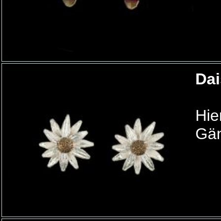
Da
Hie
Gän