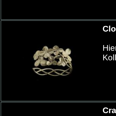
Clo
Hie
Kol
Cra