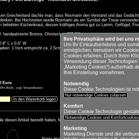
ken Griechenland dachte man, dass Rosmarin den Verstand und das Gedächtni
enken. Bei Hochzeiten wurde Rosmarin als ein Symbol der Treue verstanden 
n beliebtes Küchenkraut, dessen kräftiges Aroma gut zu Lamm, Geflügel, Fi
l: handpatinierte Bronze, Ohrstecker: 925 Silber
Ihre Privatsphäre wird bei uns re
.8" L x 0.6" W
Um Ihr Einkaufserlebnis und somi
aben: 1 Inch entspricht ca. 2,5cm
ermöglichen, benutzen wir Cookie
Cookies erfahren. Durch Ihren Klic
Verwendung dieser Technologien ei
„Marketing Cookies“) außerhalb d
Ihre Einstellung vornehmen.
0 Euro
Notwendig
9,00% MwSt., zzgl. Versandkosten
Diese Cookie Technologien ist no
Nur notwendige Cookies zulassen
In den Warenkorb legen
Komfort
Diese Cookie Technologie gestaltet
Notwendige Cookies und Komfortcookie
e diesen Artikel bestellt haben, haben auch folgenden Artikel bestellt:
Marketing
Marketing Dienste und die verbu
Petite Herb - Charme Necklace - Kräuter Kette