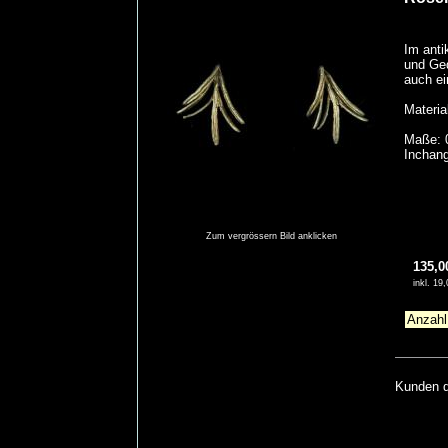
Im anti
und Ged
auch ei
Materia
Maße: 0
Inchang
Zum vergrössern Bild anklicken
135,0
inkl. 1
Kunden di