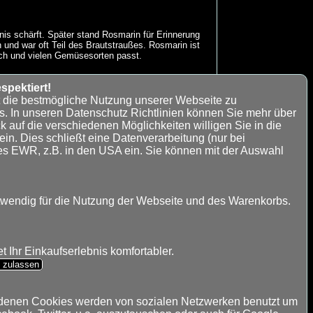
s schärft. Später stand Rosmarin für Erinnerung
und war oft Teil des Brautstraußes. Rosmarin ist
sch und vielen Gemüsesorten passt.
spektiert!
t die bestmögliche Nutzung unserer Webseite zu
s. In unseren Datenschutz Richtlinien können Sie mehr über
k auf die verschiedenen Möglichkeiten willigen Sie in die
n. Dies schließt eine Datenverarbeitung (nur bei
es EWR, z.B. in den USA ein. Sie können mit der Auswahl
Noch wenige
Exemplare lieferbar
twendig für die Nutzung der Webseite und des Warenkorbs.
 Ihr Einkaufserlebnis komfortabler.
s zulassen
ndenen Cookies werden von sozialen Netzwerken benutzt um