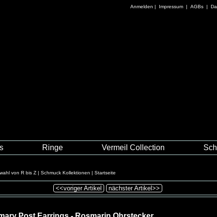
Anmelden
|
Impressum
|
AGBs
|
Da
es
Ringe
Vermeil Collection
Sch
wahl von R bis Z
|
Schmuck Kollektionen
|
Startseite
<<voriger Artikel
nächster Artikel>>
ary Post Earrings - Rosmarin Ohrstecker