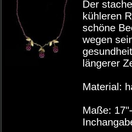
Der stache
kühleren R
schöne Bee
wegen sein
gesundheit
längerer Z
Material: 
Maße: 17"-
Inchangabe