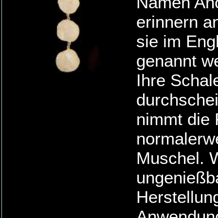
Namen Ano
erinnern a
sie im Eng
genannt we
Ihre Schal
durchschei
nimmt die 
normalerwe
Muschel. W
ungenießba
Herstellun
Anwendun