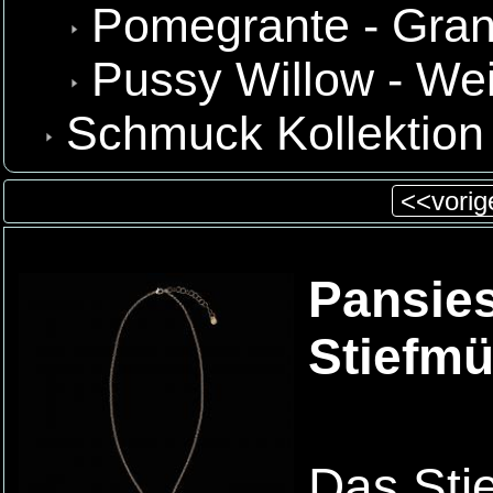
Pomegrante - Gran
Pussy Willow - We
Schmuck Kollektion
<<vorige
Pansies
Stiefmü
Das Stie