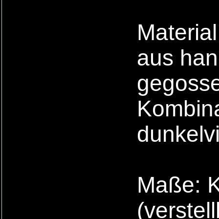
Material
aus han
gegossen
Kombina
dunkelvi
Maße: K
(verstel