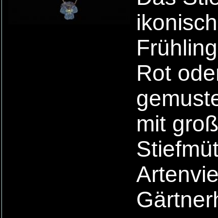
ikonisc
Frühlin
Rot oder
gemuste
mit groß
Stiefmüt
Artenvie
Gärtner