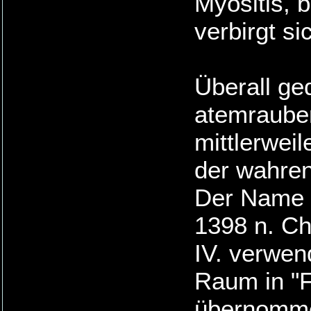
Myositis, 
verbirgt si
Überall ge
atemrauben
mittlerwei
der wahren
Der Name "
1398 n. Ch
IV. verwen
Raum in "F
übernomm