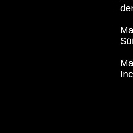
de
Mat
Sü
Ma
In