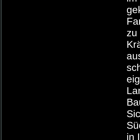
gek
Far
zu
Kr
au
sc
eig
La
Ba
Si
Süd
in 