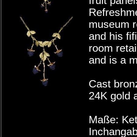
fruit pane
Refreshme
museum re
and his fi
room retai
and is a m
Cast bronz
24K gold 
Maße: Kett
Inchangab